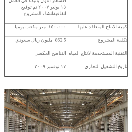
الاشعار الأول بالبدء في العمل
١٥ يوليو ٢٠٠٧ تم توقيع
اتفاقيةانشاء المشروع
كمية الانتاج المتعاقد عليها
١٥٠،٠٠٠ متر مكعب يوميا
تكلفة المشروع
862.5 مليون ريال سعودي
التقنية المستخدمة لانتاج المياه
التناضح العكسي
تاريخ التشغيل التجاري
١٧ نوفمبر ٢٠٠٩