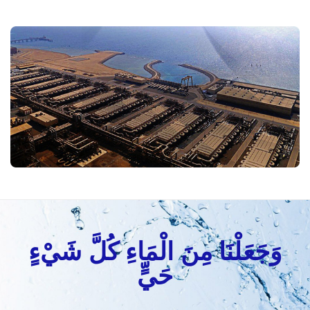
وَجَعَلْنَا مِنَ الْمَاءِ كُلَّ شَيْءٍ
حَيٍّ